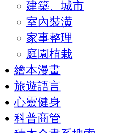
建築、城市
室內裝潢
家事整理
庭園植栽
繪本漫畫
旅遊語言
心靈健身
科普商管