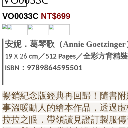
VO0033C
NT$699
安妮．葛琴歌（Annie Goetzinge
／
／全彩方背精裝
19
X 26
cm
512 Pages
：
9789864595501
ISBN
暢銷紀念版經典再回歸！隨書附
事溫暖動人的繪本作品，透過虛
拉拉之眼，帶領讀見證訂製服傳