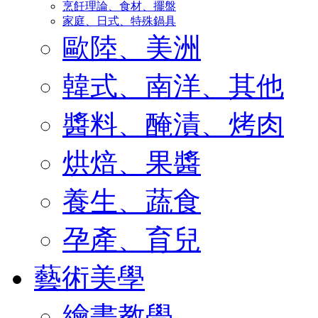
烹飪理論、食材、擺盤
家庭、日式、特殊鍋具
歐陸、美洲
韓式、南洋、其他
醬料、醃漬、烤肉
烘焙、果醬
養生、蔬食
孕產、育兒
藝術美學
繪畫教學