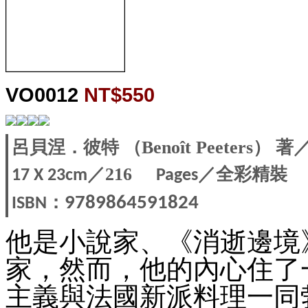
VO0012
NT$550
呂
貝涅．彼特 （Benoît Peeters）
／216
／全彩精裝
17 X 23
cm
Pages
：
9789864591824
ISBN
他是小說家、《消逝邊境
家，然而，他的內心住了
主義與法國新派料理一同