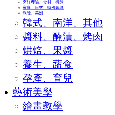
烹飪理論、食材、擺盤
家庭、日式、特殊鍋具
歐陸、美洲
韓式、南洋、其他
醬料、醃漬、烤肉
烘焙、果醬
養生、蔬食
孕產、育兒
藝術美學
繪畫教學