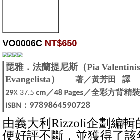
VO0006C
NT$650
琵雅．法蘭提尼斯（Pia Valent
Evangelista）
著／黃芳田
譯
／
／全彩方背精
29
X 37.5
cm
48 Pages
：
9789864590728
ISBN
由義大利Rizzoli企劃
便好評不斷，並獲得了該