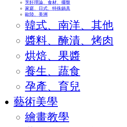
烹飪理論、食材、擺盤
家庭、日式、特殊鍋具
歐陸、美洲
韓式、南洋、其他
醬料、醃漬、烤肉
烘焙、果醬
養生、蔬食
孕產、育兒
藝術美學
繪畫教學