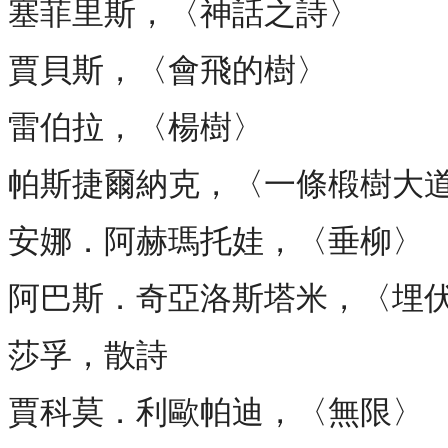
塞菲里斯，〈神話之詩〉
賈貝斯，〈會飛的樹〉
雷伯拉，〈楊樹〉
帕斯捷爾納克，〈一條椴樹大
安娜．阿赫瑪托娃，〈垂柳〉
阿巴斯．奇亞洛斯塔米，〈埋
莎孚，散詩
賈科莫．利歐帕迪，〈無限〉