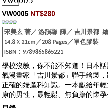
VW0005
NT$280
宋美玄
著／
游韻馨
譯／
吉川景都
／
／單色膠裝
14.8
X
21cm
208 Pages
：
ISBN
9789865865221
學校沒教，你不能不知道！日本話
氣漫畫家「吉川景都」聯手繪製，
正確的婦產科知識。一本獻給年輕
康的男性，最輕鬆、無負擔的懷孕
目錄