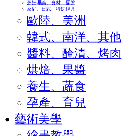
烹飪理論、食材、擺盤
家庭、日式、特殊鍋具
歐陸、美洲
韓式、南洋、其他
醬料、醃漬、烤肉
烘焙、果醬
養生、蔬食
孕產、育兒
藝術美學
繪畫教學