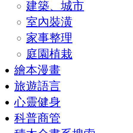
建築、城市
室內裝潢
家事整理
庭園植栽
繪本漫畫
旅遊語言
心靈健身
科普商管