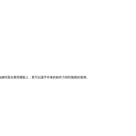
無縫特質在應用層面上，更可以讓手作者的創作力得到無限的發揮。