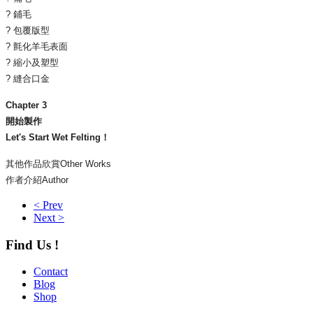
? 鋪毛
? 包覆版型
? 氈化羊毛表面
? 縮小及塑型
? 縫合口金
Chapter 3
開始製作
Let's Start Wet Felting！
其他作品欣賞Other Works
作者介紹Author
< Prev
Next >
Find Us !
Contact
Blog
Shop