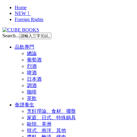
Home
NEW！
Foreign Rights
Search...
品飲專門
總論
葡萄酒
烈酒
啤酒
日本酒
調酒
咖啡
茶飲
食譜養生
烹飪理論、食材、擺盤
家庭、日式、特殊鍋具
歐陸、美洲
韓式、南洋、其他
醬料、醃漬、烤肉