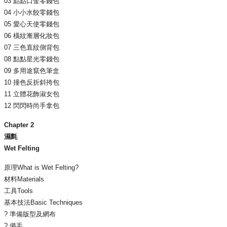
03 點點口金零錢包
04 小小水餃零錢包
05 愛心天使零錢包
06 橫紋漸層化妝包
07 三色直紋側背包
08 點點星光零錢包
09 多用途竄色筆盒
10 撞色反折斜挎包
11 立體花飾淑女包
12 閃閃時尚手拿包
Chapter 2
濕氈
Wet Felting
原理What is Wet Felting?
材料Materials
工具Tools
基本技法Basic Techniques
? 準備版型及網布
? 備毛