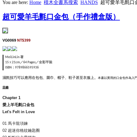
You are here:
Home
積木全書系搜索
HANDS
超可愛羊毛氈口
超可愛羊毛氈口金包（手作禮盒版）
VG0069
NT$399
著
MeiLinLin
／
／全彩平裝
15
X
21cm
64 Pages
：
ISBN
9789866595936
濕氈技巧可以應用在包包、圍巾、帽子、鞋子甚至衣服上。
本書以實用的口金包作為入
目錄
Chapter 1
愛上羊毛氈口金包
Let's Felt in Love
01 馬卡龍項鍊
02 超迷你格紋鑰匙圈