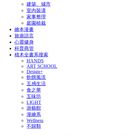
建築、城市
室內裝潢
家事整理
庭園植栽
繪本漫畫
旅遊語言
心靈健身
科普商管
積木全書系搜索
HANDS
ART SCHOOL
Design+
飲饌風流
五感生活
食之華
五味坊
LIGHT
游藝館
漫繪系
Wellness
不歸類