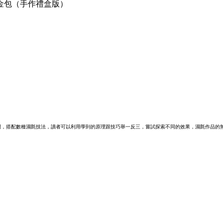
金包（手作禮盒版）
門，搭配數種濕氈技法，讀者可以利用學到的原理跟技巧舉一反三，嘗試探索不同的效果，濕氈作品的