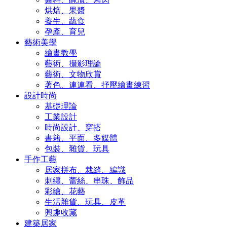
烘焙、果醬
養生、蔬食
孕產、育兒
藝術美學
繪畫教學
藝術、攝影理論
藝術、文物欣賞
著色、連連看、抒壓繪畫練習
設計時尚
基礎理論
工業設計
時尚設計、穿搭
書籍、平面、多媒體
包裝、雜貨、玩具
手作工藝
居家拼布、裁縫、編識
刺繡、蕾絲、串珠、飾品
彩繪、花藝
生活雜貨、玩具、皮革
興趣收藏
建築居家