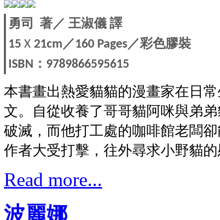
勇司
著／
王淑儀
譯
／
／彩色膠裝
15
X
21cm
160 Pages
：
ISBN
9789866595615
本書畫出熱愛貓貓的漫畫家在日常
文。自從收養了哥哥貓阿咪與弟弟
破滅，而他打工處的咖啡館老闆卻
作者大受打擊，往外尋求小野貓的
Read more...
波麗娜