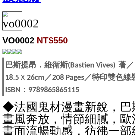
VO0002
NT$550
巴斯提昂．維衛斯
著／
(Bastien Vives)
／
／特印雙色線
18.5
X
26cm
208 Pages
：
ISBN
9789865865115
◆法國鬼材漫畫新銳，巴
畫風奔放，情節細膩，歐
畫面流暢動感，彷彿一部