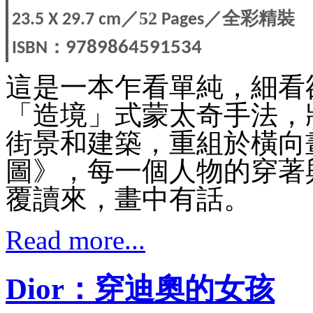
／52
／全彩精裝
23.5 X 29.7
cm
Pages
：
9789864591534
ISBN
這是一本乍看單純，細看
「造境」式蒙太奇手法，
街景和建築，重組於橫向
圖》，每一個人物的穿著
覆讀來，畫中有話。
Read more...
Dior：穿迪奧的女孩