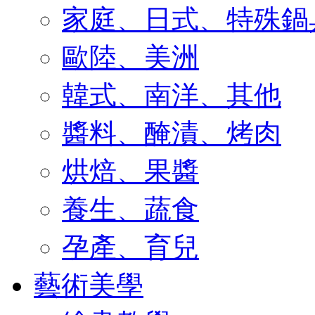
家庭、日式、特殊鍋
歐陸、美洲
韓式、南洋、其他
醬料、醃漬、烤肉
烘焙、果醬
養生、蔬食
孕產、育兒
藝術美學