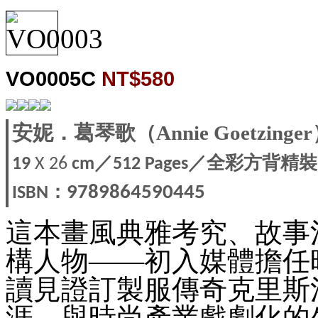
VO0005C
NT$580
安妮．葛琴歌（Annie Goetzinge
／
／全彩方背精裝
19
X 26
cm
512 Pages
：
9789864590445
ISBN
這本畫風典雅考究、故事
構人物——初入媒體擔任
讀見證訂製服傳奇克里斯
涯，與時尚產業戲劇化的