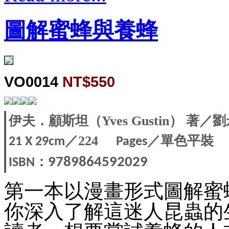
圖解蜜蜂與養蜂
VO0014
NT$550
伊夫．顧斯坦（Yves Gustin） 著
／224
／單色平裝
21 X 29
cm
Pages
：
9789864592029
ISBN
第一本以漫畫形式圖解蜜
你深入了解這迷人昆蟲的