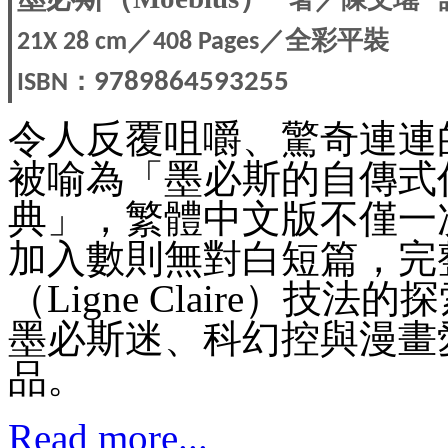
／
／全彩平裝
21X 28
cm
408 Pages
：
9789864593255
ISBN
令人反覆咀嚼、驚奇連連
被喻為「墨必斯的自傳式
典」，繁體中文版不僅一
加入數則無對白短篇，完
（Ligne Claire）
墨必斯迷、科幻控與漫畫
品。
Read more...