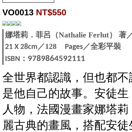
VO0013
NT$550
娜塔莉．菲呂（Nathalie Ferlut）
／128
／全彩平裝
21 X 28
cm
Pages
：
9789864592111
ISBN
全世界都認識，但也都不
是他自己的故事。安徒生
人物，法國漫畫家娜塔莉．菲呂（
麗古典的畫風，搭配安徒