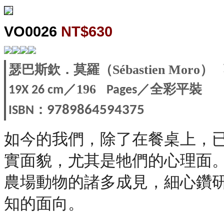
VO0026
NT$630
瑟巴斯欽．莫羅（Sébastien Mor
／196
／全彩平裝
19X 26 c
m
Pages
：
9789864594375
ISBN
如今的我們，除了在餐桌上，
實面貌，尤其是牠們的心理面
農場動物的諸多成見，細心鑽研
知的面向。