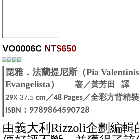
VO0006C
NT$650
琵雅．法蘭提尼斯（Pia Valent
Evangelista）
著／黃芳田
譯
／
／全彩方背精
29
X 37.5
cm
48 Pages
：
9789864590728
ISBN
由義大利Rizzoli企劃