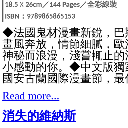
／
／全彩線裝
18.5
X
26cm
144 Pages
：
ISBN
9789865865153
◆法國鬼材漫畫新銳，巴
畫風奔放，情節細膩，歐
神秘而浪漫，淺嘗輒止的
小感動的你。
◆中文版獨
國安古蘭國際漫畫節，最
Read more...
消失的維納斯