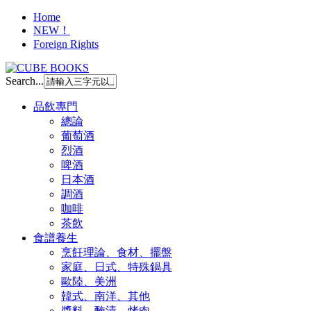
Home
NEW！
Foreign Rights
Search...
品飲專門
總論
葡萄酒
烈酒
啤酒
日本酒
調酒
咖啡
茶飲
食譜養生
烹飪理論、食材、擺盤
家庭、日式、特殊鍋具
歐陸、美洲
韓式、南洋、其他
醬料、醃漬、烤肉