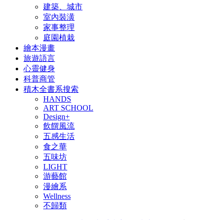
建築、城市
室內裝潢
家事整理
庭園植栽
繪本漫畫
旅遊語言
心靈健身
科普商管
積木全書系搜索
HANDS
ART SCHOOL
Design+
飲饌風流
五感生活
食之華
五味坊
LIGHT
游藝館
漫繪系
Wellness
不歸類