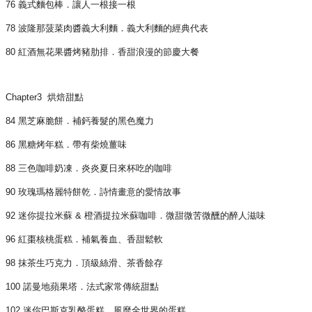
76 義式麵包棒．讓人一根接一根
78 波隆那菠菜肉醬義大利麵．義大利麵的經典代表
80 紅酒無花果醬烤豬肋排．香甜浪漫的節慶大餐
Chapter3 烘焙甜點
84 黑芝麻脆餅．補鈣養髮的黑色魔力
86 黑糖烤年糕．帶有柴燒薑味
88 三色咖啡奶凍．炎炎夏日來杯吃的咖啡
90 玫瑰瑪格麗特餅乾．詩情畫意的愛情故事
92 迷你提拉米蘇 & 橙酒提拉米蘇咖啡．微甜微苦微醺的醉人滋味
96 紅棗核桃蛋糕．補氣養血、香甜鬆軟
98 抹茶生巧克力．頂級絲滑、茶香餘存
100 諾曼地蘋果塔．法式家常傳統甜點
102 迷你巴斯克乳酪蛋糕．風靡全世界的蛋糕