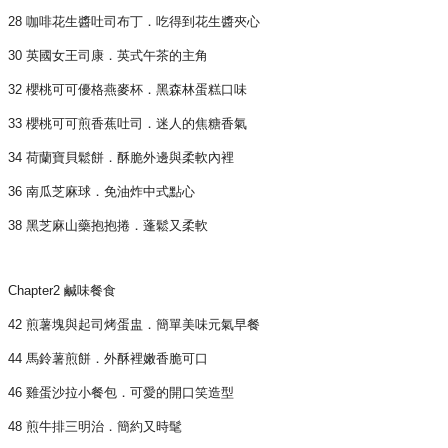
28 咖啡花生醬吐司布丁．吃得到花生醬夾心
30 英國女王司康．英式午茶的主角
32 櫻桃可可優格燕麥杯．黑森林蛋糕口味
33 櫻桃可可煎香蕉吐司．迷人的焦糖香氣
34 荷蘭寶貝鬆餅．酥脆外邊與柔軟內裡
36 南瓜芝麻球．免油炸中式點心
38 黑芝麻山藥抱抱捲．蓬鬆又柔軟
Chapter2 鹹味餐食
42 煎薯塊與起司烤蛋盅．簡單美味元氣早餐
44 馬鈴薯煎餅．外酥裡嫩香脆可口
46 雞蛋沙拉小餐包．可愛的開口笑造型
48 煎牛排三明治．簡約又時髦