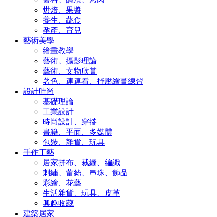
烘焙、果醬
養生、蔬食
孕產、育兒
藝術美學
繪畫教學
藝術、攝影理論
藝術、文物欣賞
著色、連連看、抒壓繪畫練習
設計時尚
基礎理論
工業設計
時尚設計、穿搭
書籍、平面、多媒體
包裝、雜貨、玩具
手作工藝
居家拼布、裁縫、編識
刺繡、蕾絲、串珠、飾品
彩繪、花藝
生活雜貨、玩具、皮革
興趣收藏
建築居家