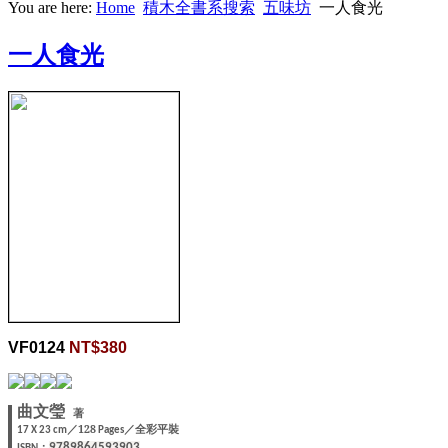
You are here:
Home
積木全書系搜索
五味坊
一人食光
一人食光
VF0124
NT$380
曲文瑩
著
／128
／全彩平裝
17 X
23 cm
Pages
：
9789864593903