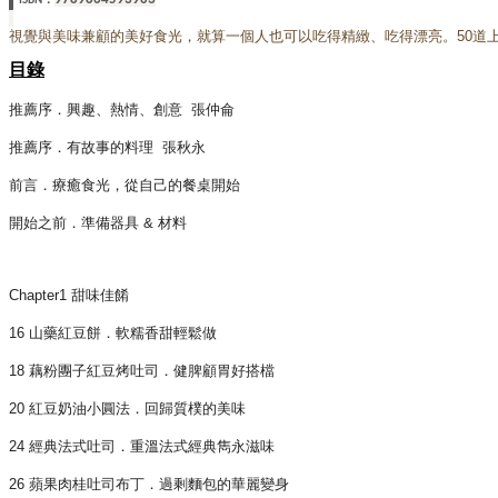
ISBN
視覺與美味兼顧的美好食光，就算一個人也可以吃得精緻、吃得漂亮。50道
目錄
推薦序．興趣、熱情、創意 張仲侖
推薦序．有故事的料理 張秋永
前言．療癒食光，從自己的餐桌開始
開始之前．準備器具 & 材料
Chapter1 甜味佳餚
16 山藥紅豆餅．軟糯香甜輕鬆做
18 藕粉團子紅豆烤吐司．健脾顧胃好搭檔
20 紅豆奶油小圓法．回歸質樸的美味
24 經典法式吐司．重溫法式經典雋永滋味
26 蘋果肉桂吐司布丁．過剩麵包的華麗變身