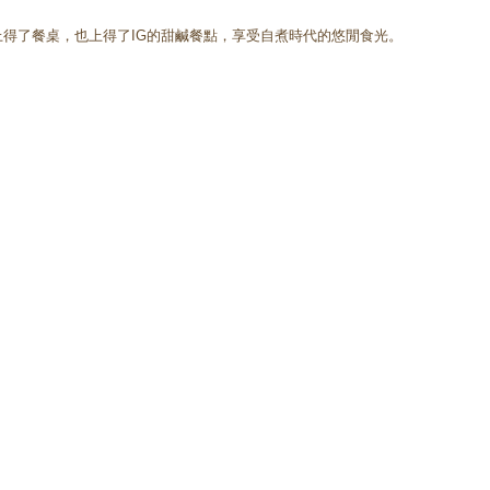
上得了餐桌，也上得了IG的甜鹹餐點，享受自煮時代的悠閒食光。