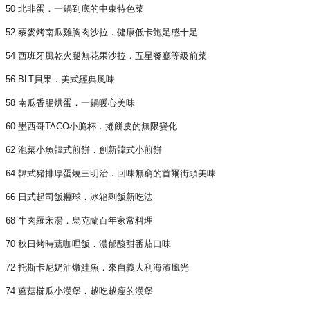
50 北非蛋．一鍋到底的中東特色菜
52 藜麥烤南瓜雞胸肉沙拉．健康低卡飽足感十足
54 西班牙風乾火腿無花果沙拉．五星餐廳等級前菜
56 BLT貝果．美式經典風味
58 南瓜香腸烘蛋．一鍋暖心美味
60 墨西哥TACO小脆杯．捲餅皮的無限變化
62 泡菜小魚韓式煎餅．創新韓式小煎餅
64 韓式豬排厚蛋燒三明治．回味無窮的首爾街頭美味
66 日式起司飯糰球．冰箱剩飯新吃法
68 牛肉羅宋湯．烏克蘭百年家常料理
70 秋日烤時蔬咖哩飯．濃郁酸甜番茄口味
72 托斯卡尼奶油燉鮭魚．來自義大利海濱風光
74 蘑菇櫛瓜小漢堡．越吃越瘦的漢堡