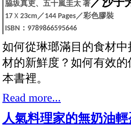
／沙子
脇坂真吏、五十嵐圭太
著
／
／彩色膠裝
17
X
23cm
144 Pages
：
ISBN
9789866595646
如何從琳瑯滿目的食材中
材的新鮮度？如何有效的
本書裡。
Read more...
人氣料理家的無奶油輕