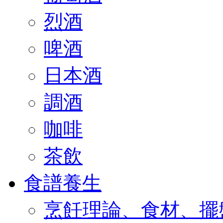
烈酒
啤酒
日本酒
調酒
咖啡
茶飲
食譜養生
烹飪理論、食材、擺