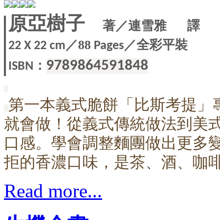
原亞樹子
著／連雪雅 譯
／
／全彩平裝
88
22 X
22 cm
Pages
：
9789864591848
ISBN
第一本義式脆餅「比斯考提」
就會做！從義式傳統做法到美
口感。學會調整麵團做出更多
拒的香濃口味，是茶、酒、咖
Read more...