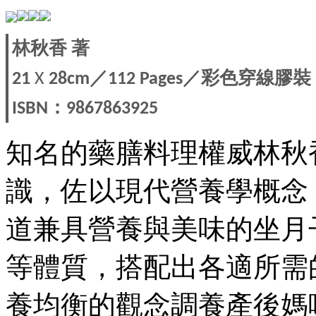
林秋香
著
／
／彩色穿線膠裝
21
X
28cm
112 Pages
：
ISBN
9867863925
知名的藥膳料理權威林秋
識，佐以現代營養學概念
道兼具營養與美味的坐月
等體質，搭配出各適所需
養均衡的觀念調養產後媽