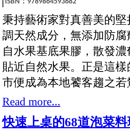
：
ISBN
9789864593682
秉持藝術家對真善美的堅
調天然成分，無添加防腐
自水果基底果膠，散發濃
貼近自然水果。正是這樣
市便成為本地饕客趨之若
Read more...
快速上桌的68道泡菜料