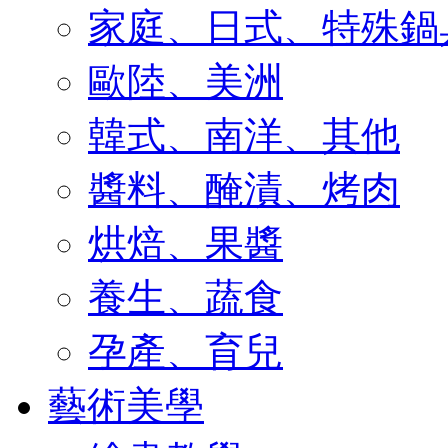
家庭、日式、特殊鍋
歐陸、美洲
韓式、南洋、其他
醬料、醃漬、烤肉
烘焙、果醬
養生、蔬食
孕產、育兒
藝術美學