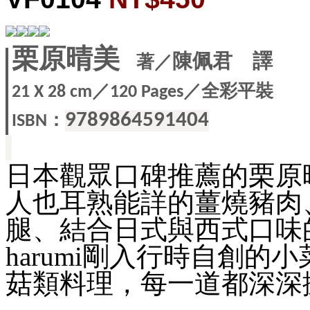
栗原晴美
著
／
陳佩君
譯
／
／全彩平裝
21 X
28 cm
120 Pages
：
9789864591404
ISBN
日本觀眾口碑推薦的栗原晴
人也耳熟能詳的薑燒豬肉
腿、結合日式與西式口味
harumi剛入行時自創
菇類料理，每一道都深深