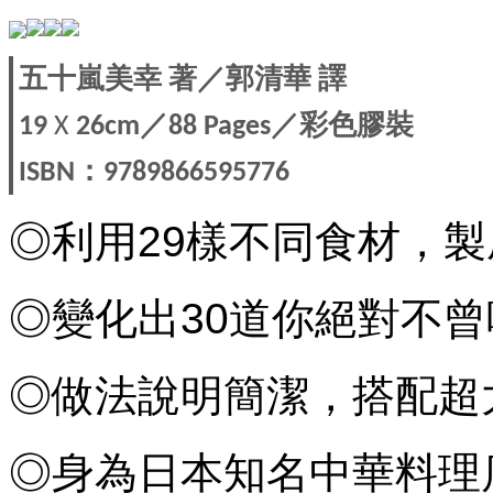
五十嵐美幸
著／郭清華
譯
／
／彩色膠裝
19
X
26cm
88 Pages
：
ISBN
9789866595776
◎利用29樣不同食材，製
◎變化出30道你絕對不
◎做法說明簡潔，搭配超
◎身為日本知名中華料理