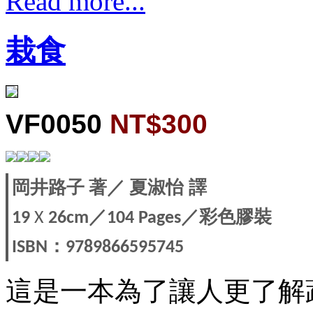
Read more...
栽食
VF0050
NT$300
岡井路子
著
／
夏淑怡
譯
／
／彩色膠裝
19
X
26cm
104 Pages
：
ISBN
9789866595745
這是一本為了讓人更了解