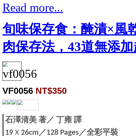
Read more...
旬味保存食：醃漬×風乾
肉保存法，43道無添
VF0056
NT$350
石澤清美
著／
丁雍
譯
／
／全彩平裝
19
X
26cm
128 Pages