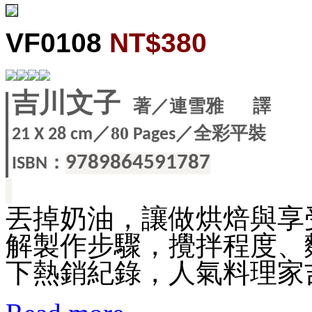
VF0108
NT$380
吉川文子
著／連雪雅 譯
／
／全彩平裝
80
21 X
28 cm
Pages
：
9789864591787
ISBN
丟掉奶油，讓做烘焙與享
解製作步驟，攪拌程度、
下熱銷紀錄，人氣料理家