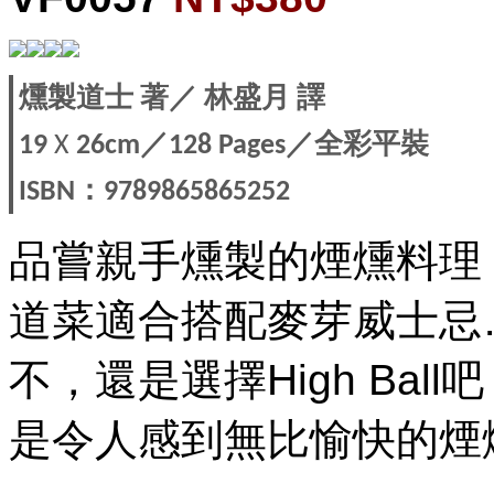
燻製道士
著
／
林盛月
譯
／
／全彩平裝
19
X
26cm
128 Pages
：
ISBN
9789865865252
品嘗親手燻製的煙燻料理
道菜適合搭配麥芽威士忌
不，還是選擇High Ba
是令人感到無比愉快的煙