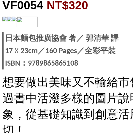
VF0054
NT$320
日本麵包推廣協會
著
／
郭清華
譯
／
／全彩平裝
17
X
23cm
160 Pages
：
ISBN
9789865865108
想要做出美味又不輸給市
過書中活潑多樣的圖片說
象，從基礎知識到創意活
切！