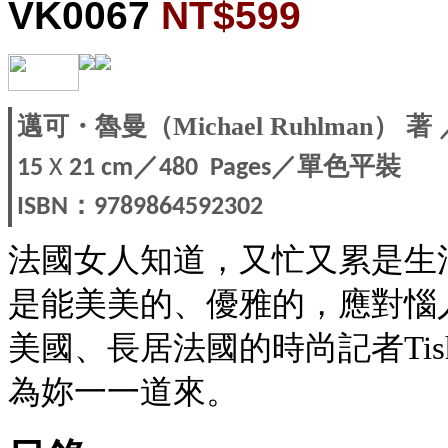
VK0067
NT$599
邁可・魯曼（Michael Ruhlman） 著
／
／單色平裝
15
X
21 cm
480 Pages
ISBN：9789864592302
法國女人知道，又忙又累是生
是能美美的、優雅的，應對惱
美國、長居法國的時尚記者Tis
為妳一一道來。