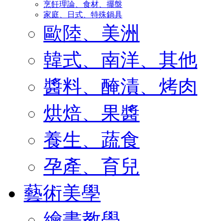
烹飪理論、食材、擺盤
家庭、日式、特殊鍋具
歐陸、美洲
韓式、南洋、其他
醬料、醃漬、烤肉
烘焙、果醬
養生、蔬食
孕產、育兒
藝術美學
繪畫教學