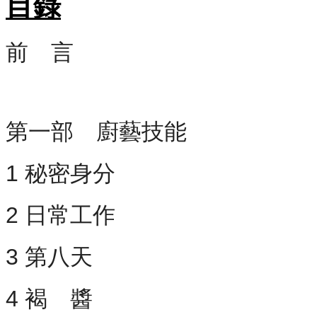
目錄
前 言
第一部 廚藝技能
1 秘密身分
2 日常工作
3 第八天
4 褐 醬