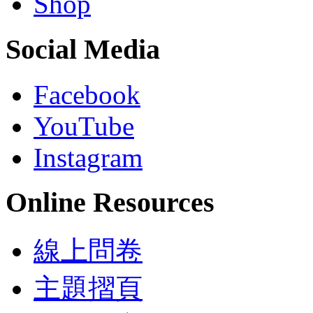
Shop
Social Media
Facebook
YouTube
Instagram
Online Resources
線上問卷
主題摺頁