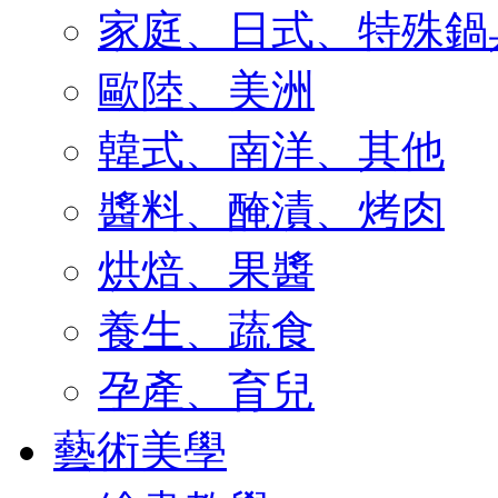
家庭、日式、特殊鍋
歐陸、美洲
韓式、南洋、其他
醬料、醃漬、烤肉
烘焙、果醬
養生、蔬食
孕產、育兒
藝術美學