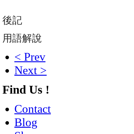
後記
用語解說
< Prev
Next >
Find Us !
Contact
Blog