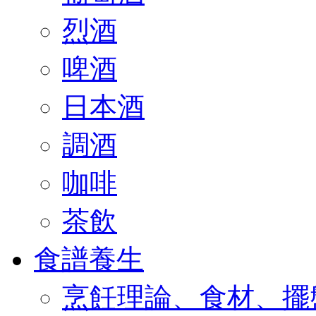
烈酒
啤酒
日本酒
調酒
咖啡
茶飲
食譜養生
烹飪理論、食材、擺