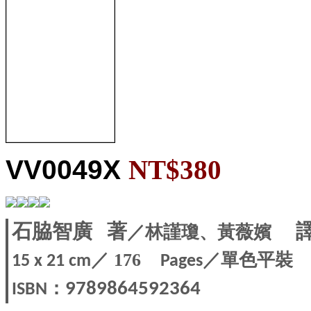
VV0049X
NT$380
／林謹瓊、黃薇嬪
石脇智廣
著
／ 176
／單色平裝
15 x 21
c
m
Pages
：
9789864592364
ISBN