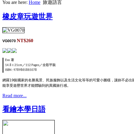
You are here:
Home
旅遊語言
橡皮章玩遊世界
NT$260
VG0070
著
Eva
／
／全彩平裝
14.8
X
21cm
112 Pages
ISBN : 9789865865078
網羅19個國家的名勝風景、民族服飾以及生活文化等等的可愛小圖樣，讓妳不必
能享受遊歷世界才能體驗到的異國旅行感。
Read more...
看繪本學日語