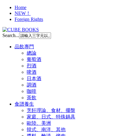
Home
NEW！
Foreign Rights
Search...
品飲專門
總論
葡萄酒
烈酒
啤酒
日本酒
調酒
咖啡
茶飲
食譜養生
烹飪理論、食材、擺盤
家庭、日式、特殊鍋具
歐陸、美洲
韓式、南洋、其他
醬料、醃漬、烤肉