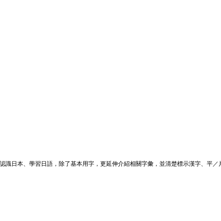
題認識日本、學習日語，除了基本用字，更延伸介紹相關字彙，並清楚標示漢字、平／