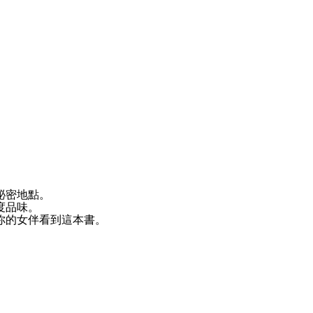
祕密地點。
度品味。
你的女伴看到這本書。