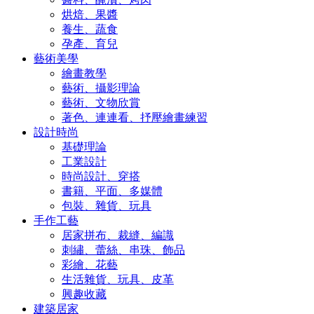
烘焙、果醬
養生、蔬食
孕產、育兒
藝術美學
繪畫教學
藝術、攝影理論
藝術、文物欣賞
著色、連連看、抒壓繪畫練習
設計時尚
基礎理論
工業設計
時尚設計、穿搭
書籍、平面、多媒體
包裝、雜貨、玩具
手作工藝
居家拼布、裁縫、編識
刺繡、蕾絲、串珠、飾品
彩繪、花藝
生活雜貨、玩具、皮革
興趣收藏
建築居家