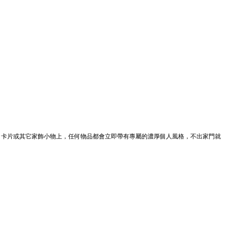
、卡片或其它家飾小物上，任何物品都會立即帶有專屬的濃厚個人風格，不出家門就