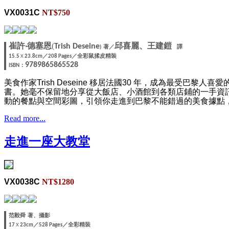
VX0031C
NT$750
崔許‧德塞恩
(
邱喜麗、王建鎧
Trish Deseine
著／
譯
)
／
／
全彩鼠揉皮精裝
15.5
X
23.8cm
208 Pages
9789865865528
：
ISBN
美食作家Trish Deseine 移居法國30 年，成為最
書。她毫不保留地分享從大飯店、小酒館到各類店鋪的一手資
動的餐點與空間彩圖，引領你走進到巴黎不能錯過的美食據點
Read more...
走進一座大教堂
VX0038C
NT$1280
著、攝影
范毅舜
／
／
全彩精裝
17
X
23cm
528 Pages