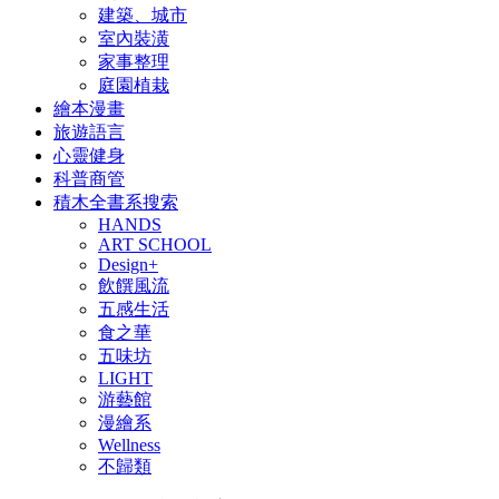
建築、城市
室內裝潢
家事整理
庭園植栽
繪本漫畫
旅遊語言
心靈健身
科普商管
積木全書系搜索
HANDS
ART SCHOOL
Design+
飲饌風流
五感生活
食之華
五味坊
LIGHT
游藝館
漫繪系
Wellness
不歸類