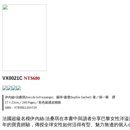
VX0021C
NT$680
伊內絲
•法桑琪
、蘇菲•
嘉雪
著
／
張一喬
譯
(Ines de la Fressange)
(Sophie Gachet)
／
／
彩色鼠揉皮精裝
17
X
23cm
240 Pages
：
ISBN
9789861209739
法國超級名模伊內絲‧法桑琪在本書中與讀者分享巴黎女性洋溢
年的寶貴經驗，傳授全球女性如何活得有型、魅力無邊的個人