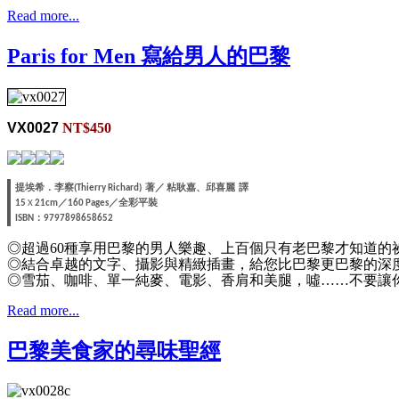
Read more...
Paris for Men 寫給男人的巴黎
VX0027
NT$450
提埃希．李察
著／
粘耿嘉、邱喜麗
譯
(Thierry Richard)
／
／全彩平裝
15
X
21cm
160 Pages
：
ISBN
9797898658652
◎超過60種享用巴黎的男人樂趣、上百個只有老巴黎才知道的
◎結合卓越的文字、攝影與精緻插畫，給您比巴黎更巴黎的深
◎雪茄、咖啡、單一純麥、電影、香肩和美腿，噓……不要讓
Read more...
巴黎美食家的尋味聖經