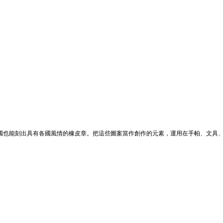
出國也能刻出具有各國風情的橡皮章。把這些圖案當作創作的元素，運用在手帕、文具