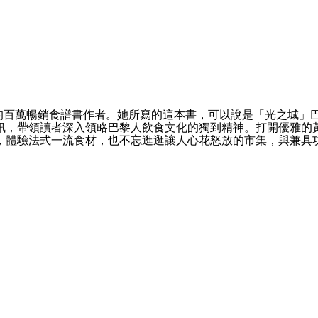
受巴黎人喜愛的百萬暢銷食譜書作者。她所寫的這本書，可以說是「光
訊，帶領讀者深入領略巴黎人飲食文化的獨到精神。打開優雅的
，體驗法式一流食材，也不忘逛逛讓人心花怒放的市集，與兼具