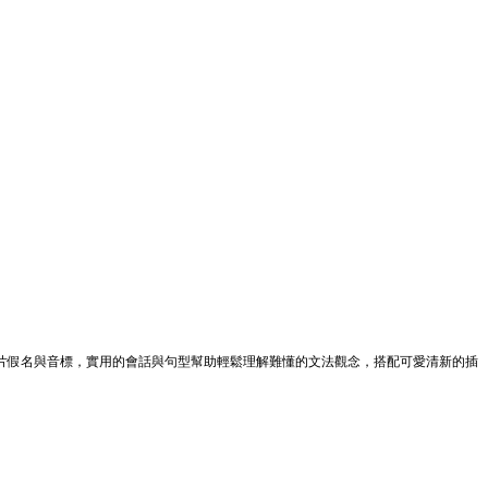
片假名與音標，實用的會話與句型幫助輕鬆理解難懂的文法觀念，搭配可愛清新的插