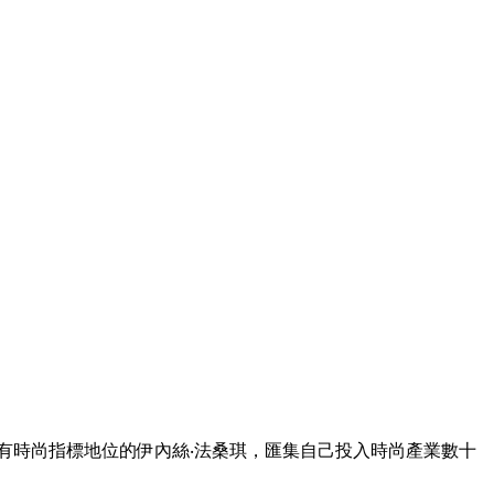
有時尚指標地位的伊內絲‧法桑琪，匯集自己投入時尚產業數十