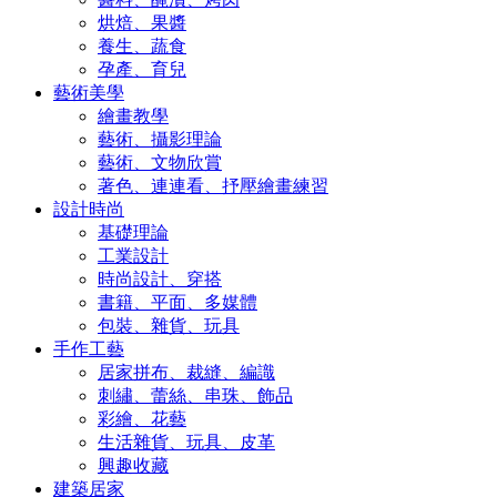
烘焙、果醬
養生、蔬食
孕產、育兒
藝術美學
繪畫教學
藝術、攝影理論
藝術、文物欣賞
著色、連連看、抒壓繪畫練習
設計時尚
基礎理論
工業設計
時尚設計、穿搭
書籍、平面、多媒體
包裝、雜貨、玩具
手作工藝
居家拼布、裁縫、編識
刺繡、蕾絲、串珠、飾品
彩繪、花藝
生活雜貨、玩具、皮革
興趣收藏
建築居家