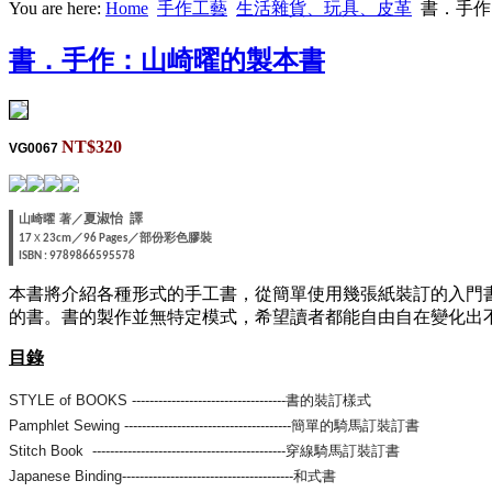
You are here:
Home
手作工藝
生活雜貨、玩具、皮革
書．手作
書．手作：山崎曜的製本書
NT$320
VG0067
夏淑怡 譯
山崎曜
著／
／
／部份彩色膠裝
17
X
23cm
96 Pages
ISBN : 9789866595578
本書將介紹各種形式的手工書，從簡單使用幾張紙裝訂的入門
的書。書的製作並無特定模式，希望讀者都能自由自在變化出不
目錄
STYLE of BOOKS -----------------------------------書的裝訂樣式
Pamphlet Sewing --------------------------------------簡單的騎馬訂裝訂書
Stitch Book --------------------------------------------穿線騎馬訂裝訂書
Japanese Binding---------------------------------------和式書