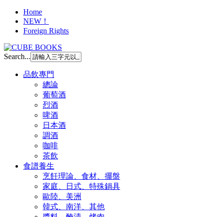
Home
NEW！
Foreign Rights
Search...
品飲專門
總論
葡萄酒
烈酒
啤酒
日本酒
調酒
咖啡
茶飲
食譜養生
烹飪理論、食材、擺盤
家庭、日式、特殊鍋具
歐陸、美洲
韓式、南洋、其他
醬料、醃漬、烤肉