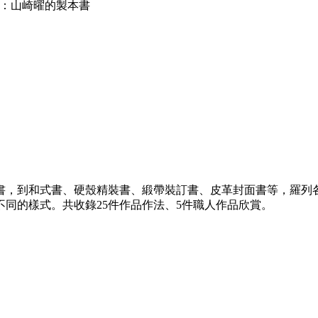
：山崎曜的製本書
書，到和式書、硬殼精裝書、緞帶裝訂書、皮革封面書等，羅列
同的樣式。共收錄25件作品作法、5件職人作品欣賞。