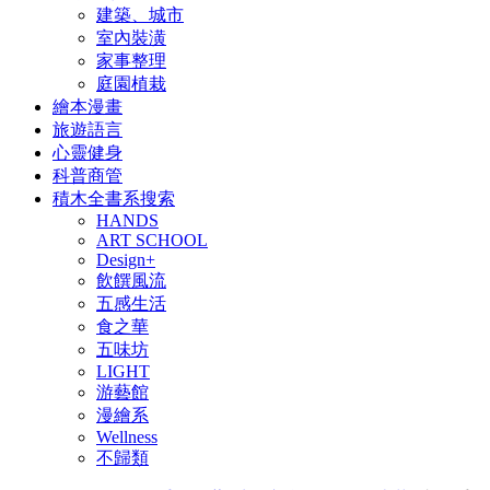
建築、城市
室內裝潢
家事整理
庭園植栽
繪本漫畫
旅遊語言
心靈健身
科普商管
積木全書系搜索
HANDS
ART SCHOOL
Design+
飲饌風流
五感生活
食之華
五味坊
LIGHT
游藝館
漫繪系
Wellness
不歸類