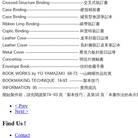
Crossed-Structure Binding----------------------------交叉式裝訂書
Case Binding--------------------------------------------硬殼精裝書
Case Binding ----------------------------------------- 縱長型食譜筆記本
Ribbon Limp Binding---------------------------------緞帶裝訂書
Coptic Binding----------------------------------------- 科普特裝訂書
Leather Cove------------------------------------------- 皮革封面日誌簿
Leather Cover ----------------------------------------- 長針腳裝訂皮革筆記本
Metal Cover ------------------------------------------- 壓克力板封面日誌簿
Concertina --------------------------------------------- 明信片捲軸書
Envelope Book-----------------------------------------信封收藏手冊
BOOK WORKS by YO YAMAZAKI 68-73 ---山崎曜作品欣賞
BOOKMAKING TECHNIQUE 74-93 -----------製本技巧
INFORMATION 95 --------------------------------- 實用資訊
開始製作前，請先閱讀第74~93 頁「製本技巧」及第10 頁「本書作法的表
< Prev
Next >
Find Us !
Contact