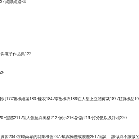
3 ∕ 網際網路64
設計與電子作品集122
2∕
77∕圖樣繪製180 ∕樣衣184 ∕修改樣衣186∕在人型上立體剪裁187 ∕裁剪樣品192 
∕靈感211 ∕個人創意與風格212 ∕展示216 ∕評論219 ∕打分數以及評核220
實習234 ∕在時尚界的就業機會237 ∕填寫簡歷或履歷251 ∕面試 -- 該做與不該做的