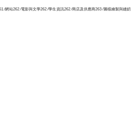
∕網站262 ∕電影與文學262 ∕學生資訊262 ∕商店及供應商263 ∕圖樣繪製與縫紉