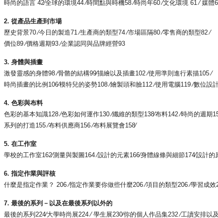
時尚的語言 42∕全球的環境44 ∕時間點與時機58 ∕時尚年60 ∕文化環境 61 ∕ 媒體6
2. 從產品生產到市場
歷史背景70 ∕今日的製造71 ∕生產商的類型74 ∕市場區隔80 ∕零售商的類型82 ∕
價位89 ∕價格週期93 ∕企業認同與品牌經營93
3. 身體與插畫
激發靈感的身體98 ∕骨骼的結構99∕描繪以及插畫102 ∕使用準則進行素描105 ∕
時尚插畫的比例106∕模特兒的姿勢108 ∕繪製頭和臉112 ∕使用電腦119 ∕數位
4. 色彩與布料
色彩的基本知識128 ∕色彩如何運作130 ∕纖維的類型138∕布料142 ∕時尚的週期15
系列的打造155 ∕布料供應商156 ∕布料展覽會158∕
5. 在工作室
學校的工作室162∕測量與製圖164 ∕設計的元素166∕身體線條與細節174∕設計的原則1
6. 指定作業與評核
什麼是指定作業？ 206 ∕指定作業要你做些什麼206 ∕項目的類型206 ∕學習成效207
7. 最後的系列－以及在最後系列以外的
最後的系列224∕大學時尚展224 ∕ 學生展230∕你的個人作品集232 ∕工讀安排以及