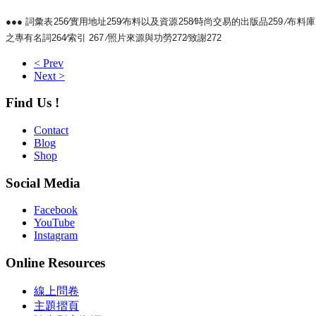
●●● 詞彙表256∕實用地址259∕布料以及資源258∕時尚交易的出版品259 ∕布料
之專有名詞264∕索引 267 ∕照片來源與功勞272∕致謝272
< Prev
Next >
Find Us !
Contact
Blog
Shop
Social Media
Facebook
YouTube
Instagram
Online Resources
線上問卷
主題摺頁