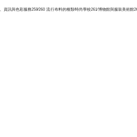
庫、資訊與色彩服務259∕260 流行布料的種類∕時尚學校261∕博物館與服裝美術館261 