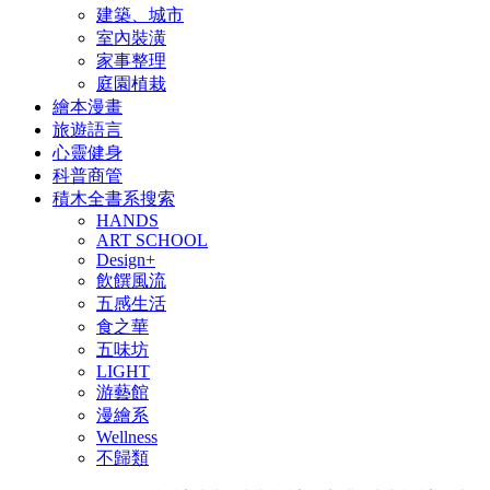
建築、城市
室內裝潢
家事整理
庭園植栽
繪本漫畫
旅遊語言
心靈健身
科普商管
積木全書系搜索
HANDS
ART SCHOOL
Design+
飲饌風流
五感生活
食之華
五味坊
LIGHT
游藝館
漫繪系
Wellness
不歸類