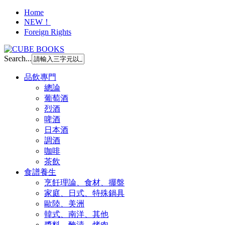
Home
NEW！
Foreign Rights
Search...
品飲專門
總論
葡萄酒
烈酒
啤酒
日本酒
調酒
咖啡
茶飲
食譜養生
烹飪理論、食材、擺盤
家庭、日式、特殊鍋具
歐陸、美洲
韓式、南洋、其他
醬料、醃漬、烤肉