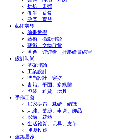
烘焙、果醬
養生、蔬食
孕產、育兒
藝術美學
繪畫教學
藝術、攝影理論
藝術、文物欣賞
著色、連連看、抒壓繪畫練習
設計時尚
基礎理論
工業設計
時尚設計、穿搭
書籍、平面、多媒體
包裝、雜貨、玩具
手作工藝
居家拼布、裁縫、編識
刺繡、蕾絲、串珠、飾品
彩繪、花藝
生活雜貨、玩具、皮革
興趣收藏
建築居家