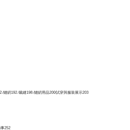
∕縫紉192 ∕裁縫198 ∕縫紉用品200∕試穿與服裝展示203
事252