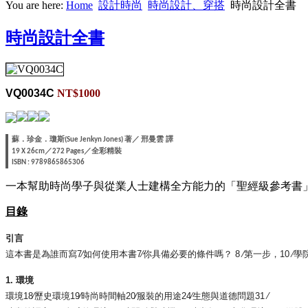
You are here:
Home
設計時尚
時尚設計、穿搭
時尚設計全書
時尚設計全書
VQ0034C
NT$1000
蘇．珍金．瓊斯
著／
邢曼雲
譯
(Sue Jenkyn Jones)
／
／全彩精裝
19
X
26cm
272 Pages
ISBN : 9789865865306
一本幫助時尚學子與從業人士建構全方能力的「聖經級參考書
目錄
引言
這本書是為誰而寫7∕如何使用本書7∕你具備必要的條件嗎？ 8 ∕第一步，10 ∕學
1. 環境
環境18∕歷史環境19∕時尚時間軸20∕服裝的用途24∕生態與道德問題31 ∕