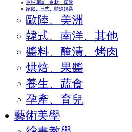
烹飪理論、食材、擺盤
家庭、日式、特殊鍋具
歐陸、美洲
韓式、南洋、其他
醬料、醃漬、烤肉
烘焙、果醬
養生、蔬食
孕產、育兒
藝術美學
繪畫教學