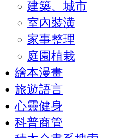
建築、城市
室內裝潢
家事整理
庭園植栽
繪本漫畫
旅遊語言
心靈健身
科普商管