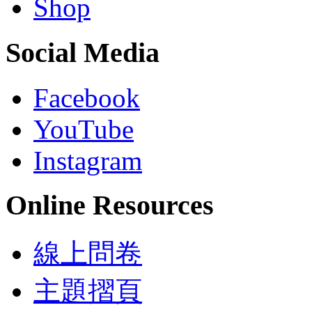
Shop
Social Media
Facebook
YouTube
Instagram
Online Resources
線上問卷
主題摺頁