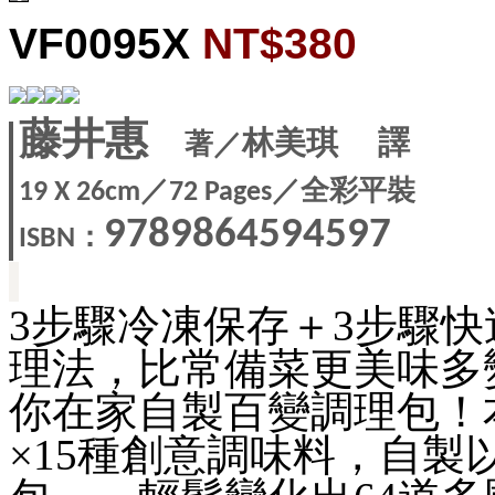
VF0095X
NT$380
藤井惠
著
／
林美琪 譯
／
／全彩平裝
19 X
26cm
72 Pages
9789864594597
：
ISBN
3步驟冷凍保存＋3步驟
理法，比常備菜更美味多
你在家自製百變調理包！
×15種創意調味料，自