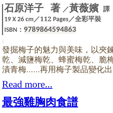
石原洋子 著
黃薇嬪
／
譯
／112
／全彩平裝
19 X
26 cm
Pages
：
9789864594863
ISBN
發掘梅子的魅力與美味，以夾
乾、減鹽梅乾、蜂蜜梅乾、脆
漬青梅......再用梅子製品變
Read more...
最強雞胸肉食譜