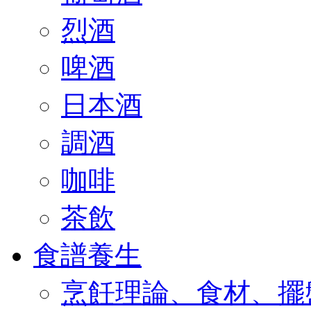
烈酒
啤酒
日本酒
調酒
咖啡
茶飲
食譜養生
烹飪理論、食材、擺