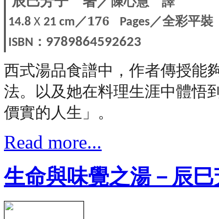
辰巳芳子
著／
陳心慧
譯
／176
／全彩平裝
14.8
X
21 cm
Pages
：
9789864592623
ISBN
西式湯品食譜中，作者傳授能
法。以及她在料理生涯中體悟
價實的人生」。
Read more...
生命與味覺之湯－辰巳