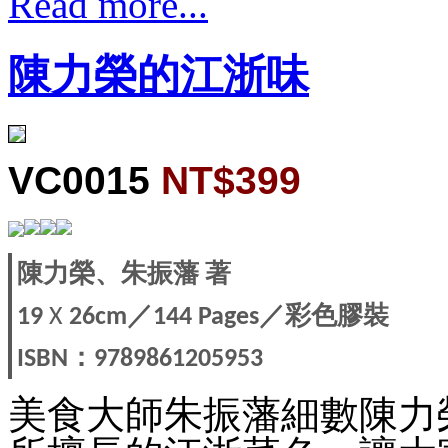
Read more...
陳力榮的江浙味
VC0015
NT$399
陳力榮、
朱振藩
著
／
／
彩色膠裝
19
X
26cm
144 Pages
：
ISBN
9789861205953
美食大師朱振藩細數陳力