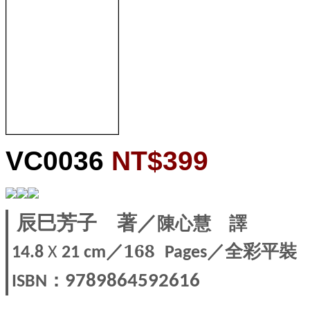
VC0036
NT$399
辰巳芳子
著／
陳心慧
譯
／168
／全彩平裝
14.8
X
21 cm
Pages
：
9789864592616
ISBN