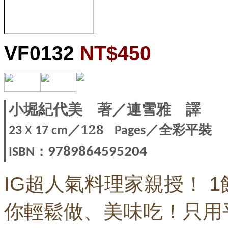
VF0132
NT$450
小堀紀代美
著
／連雪雅 譯
／128
／全彩平裝
23
X
17 cm
Pages
：
9789864595204
ISBN
IG超人氣料理家親授！ 1
你輕鬆做、美味吃！只用