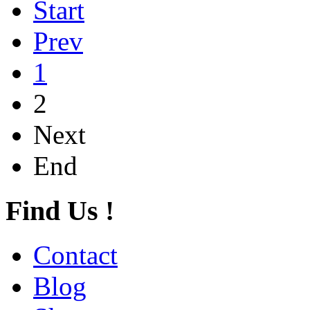
Start
Prev
1
2
Next
End
Find Us !
Contact
Blog