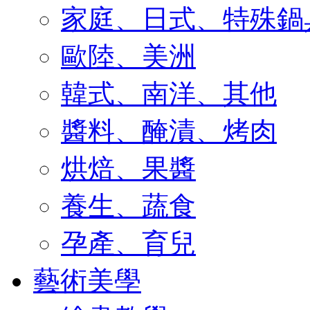
家庭、日式、特殊鍋
歐陸、美洲
韓式、南洋、其他
醬料、醃漬、烤肉
烘焙、果醬
養生、蔬食
孕產、育兒
藝術美學