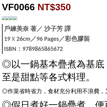
VF0066
NT$350
戶練美奈
著／
沙子芳
譯
／
／彩色膠裝
19
X
26cm
96 Pages
：
ISBN
9789865865672
◎以一鍋基本疊煮為基底
至是甜點等各式料理。
◎作菜省時省力，食材充分利用不浪費，
◎假日煮好一鍋疊煮，便