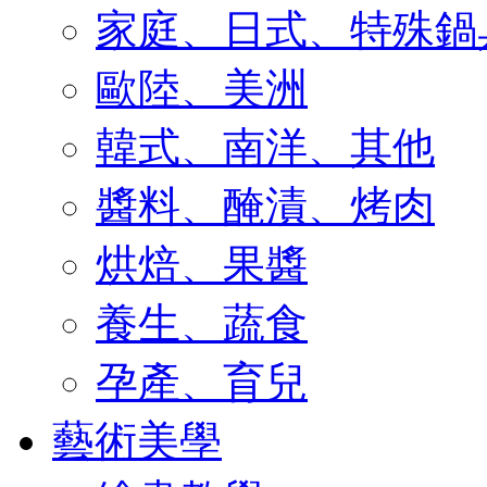
家庭、日式、特殊鍋
歐陸、美洲
韓式、南洋、其他
醬料、醃漬、烤肉
烘焙、果醬
養生、蔬食
孕產、育兒
藝術美學