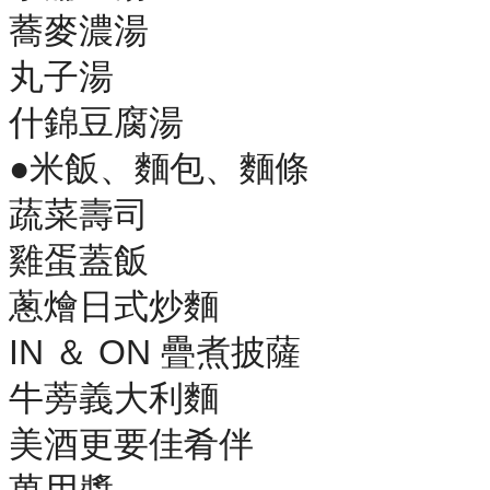
蕎麥濃湯
丸子湯
什錦豆腐湯
●米飯、麵包、麵條
蔬菜壽司
雞蛋蓋飯
蔥燴日式炒麵
IN ＆ ON 疊煮披薩
牛蒡義大利麵
美酒更要佳肴伴
萬用醬