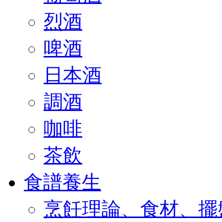
烈酒
啤酒
日本酒
調酒
咖啡
茶飲
食譜養生
烹飪理論、食材、擺