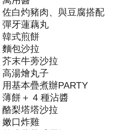
佐白灼豬肉、與豆腐搭配
彈牙蓮藕丸
韓式煎餅
麵包沙拉
芥末牛蒡沙拉
高湯燴丸子
用基本疊煮辦PARTY
薄餅＋ 4 種沾醬
酪梨塔塔沙拉
嫩口炸雞