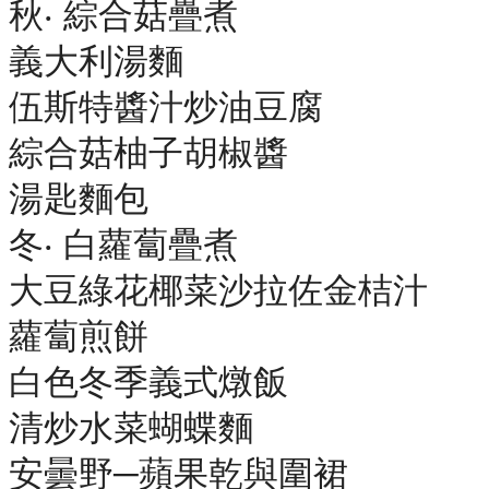
秋‧ 綜合菇疊煮
義大利湯麵
伍斯特醬汁炒油豆腐
綜合菇柚子胡椒醬
湯匙麵包
冬‧ 白蘿蔔疊煮
大豆綠花椰菜沙拉佐金桔汁
蘿蔔煎餅
白色冬季義式燉飯
清炒水菜蝴蝶麵
安曇野─蘋果乾與圍裙