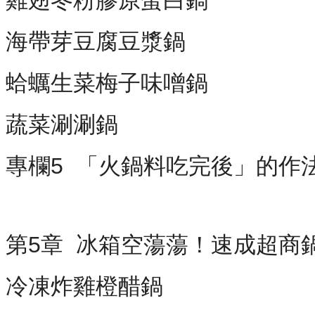
海帶芽豆腐豆漿鍋
蛤蠣生菜梅子味噌鍋
蔬菜涮涮鍋
專欄5 「火鍋料吃完後」的作
第5章 冰箱空蕩蕩！速成超商
冷凍炸雞橙醋鍋