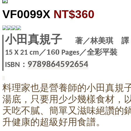
VF0099X
NT$360
小田真規子
著
／林美琪 譯
／160
／全彩平裝
15 X
21 cm
Pages
：
9789864592654
ISBN
料理家也是營養師的小田真規
湯底，只要用少少幾樣食材，以
天吃不膩、簡單又滋味絕讚的
升健康的超級好用食譜。