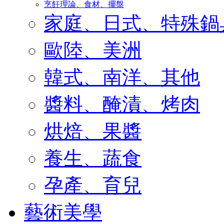
烹飪理論、食材、擺盤
家庭、日式、特殊鍋
歐陸、美洲
韓式、南洋、其他
醬料、醃漬、烤肉
烘焙、果醬
養生、蔬食
孕產、育兒
藝術美學