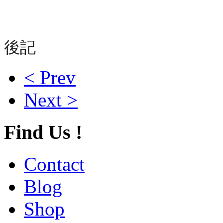
後記
< Prev
Next >
Find Us !
Contact
Blog
Shop