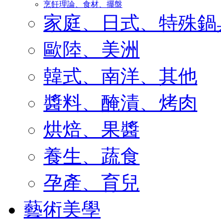
烹飪理論、食材、擺盤
家庭、日式、特殊鍋
歐陸、美洲
韓式、南洋、其他
醬料、醃漬、烤肉
烘焙、果醬
養生、蔬食
孕產、育兒
藝術美學