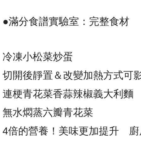
●滿分食譜實驗室：完整食材
冷凍小松菜炒蛋
切開後靜置＆改變加熱方式可
連梗青花菜香蒜辣椒義大利麵
無水燜蒸六瓣青花菜
4倍的營養！美味更加提升 廚