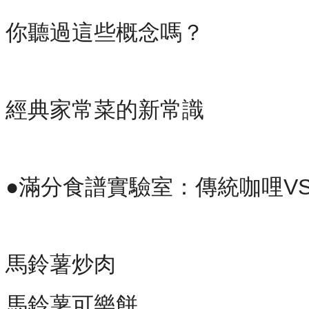
你聽過這些概念嗎？
經典家常菜的新常識
●滿分食譜實驗室：傳統咖哩V
馬鈴薯炒肉
馬鈴薯可樂餅