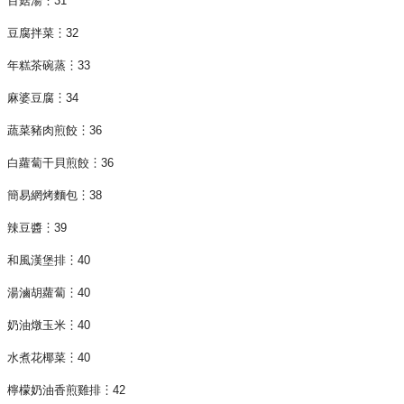
百菇湯︙31
豆腐拌菜︙32
年糕茶碗蒸︙33
麻婆豆腐︙34
蔬菜豬肉煎餃︙36
白蘿蔔干貝煎餃︙36
簡易網烤麵包︙38
辣豆醬︙39
和風漢堡排︙40
湯滷胡蘿蔔︙40
奶油燉玉米︙40
水煮花椰菜︙40
檸檬奶油香煎雞排︙42