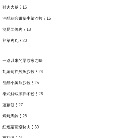
雞肉火腿︙16
油醋綜合嫩葉生菜沙拉︙16
簡易叉燒肉︙18
芹菜肉丸︙20
一路以來的栗原家之味
胡蘿蔔拌鮪魚沙拉︙24
甜醋小黃瓜沙拉︙25
泰式鮮蝦涼拌冬粉︙26
蓮藕餅︙27
焗烤馬鈴︙28
紅燒蘿蔔燉豬肉︙30