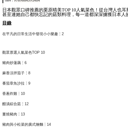
：
9789864591404
ISBN
日本觀眾口碑推薦的栗原晴美TOP 10人氣菜色！從台灣人也
甚至連她自己都快忘記的菇類料理，每一道都深深擄獲日本人
目錄
在平凡的日常生活中發現小小樂趣︙2
觀眾票選人氣菜色TOP 10
豬肉炒蓮藕︙6
麻香涼拌茄子︙8
番茄章魚沙拉︙9
香蔥炸雞︙10
醋漬綜合菇︙12
薑燒豬肉︙13
豬肉與小松菜的廣式燴麵︙14