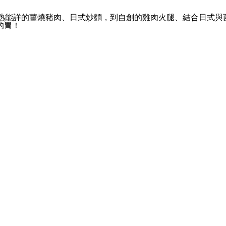
耳熟能詳的薑燒豬肉、日式炒麵，到自創的雞肉火腿、結合日式與西
的胃！