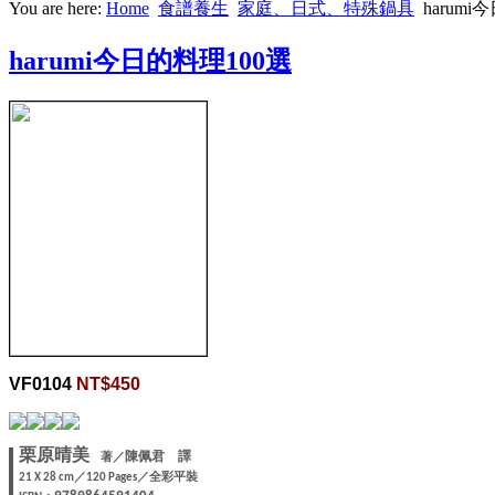
You are here:
Home
食譜養生
家庭、日式、特殊鍋具
harum
harumi今日的料理100選
VF0104
NT$450
栗原晴美
著
／
陳佩君
譯
／
／全彩平裝
21 X
28 cm
120 Pages