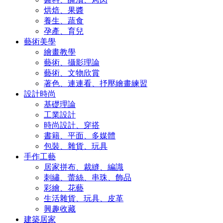
烘焙、果醬
養生、蔬食
孕產、育兒
藝術美學
繪畫教學
藝術、攝影理論
藝術、文物欣賞
著色、連連看、抒壓繪畫練習
設計時尚
基礎理論
工業設計
時尚設計、穿搭
書籍、平面、多媒體
包裝、雜貨、玩具
手作工藝
居家拼布、裁縫、編識
刺繡、蕾絲、串珠、飾品
彩繪、花藝
生活雜貨、玩具、皮革
興趣收藏
建築居家