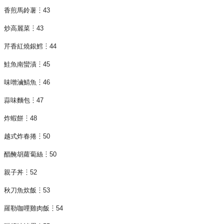
香煎馬鈴薯︙43
炒高麗菜︙43
芹香紅燒銀鱈︙44
鮭魚南蠻漬︙45
味噌滷鯖魚︙46
蒜味麵包︙47
炸蝦餅︙48
越式炸春捲︙50
醋醃胡蘿蔔絲︙50
親子丼︙52
秋刀魚炊飯︙53
羅勒咖哩雞肉飯︙54