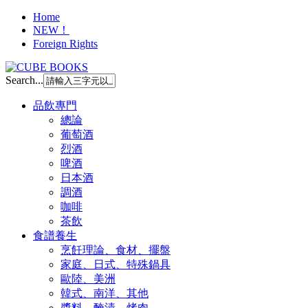
Home
NEW！
Foreign Rights
Search...
品飲專門
總論
葡萄酒
烈酒
啤酒
日本酒
調酒
咖啡
茶飲
食譜養生
烹飪理論、食材、擺盤
家庭、日式、特殊鍋具
歐陸、美洲
韓式、南洋、其他
醬料、醃漬、烤肉