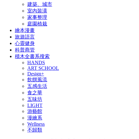
建築、城市
室內裝潢
家事整理
庭園植栽
繪本漫畫
旅遊語言
心靈健身
科普商管
積木全書系搜索
HANDS
ART SCHOOL
Design+
飲饌風流
五感生活
食之華
五味坊
LIGHT
游藝館
漫繪系
Wellness
不歸類