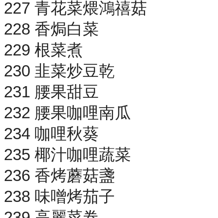
227 青花菜煨鴻禧菇
228 香焗白菜
229 根菜煮
230 韭菜炒豆乾
231 腰果甜豆
232 腰果咖哩南瓜
234 咖哩秋葵
235 椰汁咖哩蔬菜
236 香烤蘑菇盞
238 味噌烤茄子
239 高麗菜卷