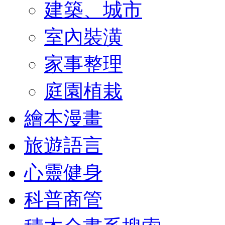
建築、城市
室內裝潢
家事整理
庭園植栽
繪本漫畫
旅遊語言
心靈健身
科普商管