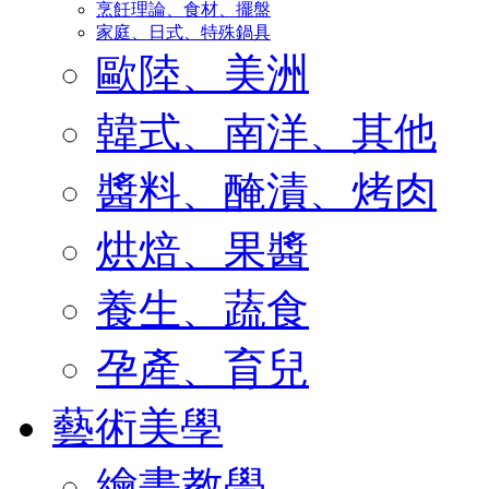
烹飪理論、食材、擺盤
家庭、日式、特殊鍋具
歐陸、美洲
韓式、南洋、其他
醬料、醃漬、烤肉
烘焙、果醬
養生、蔬食
孕產、育兒
藝術美學
繪畫教學