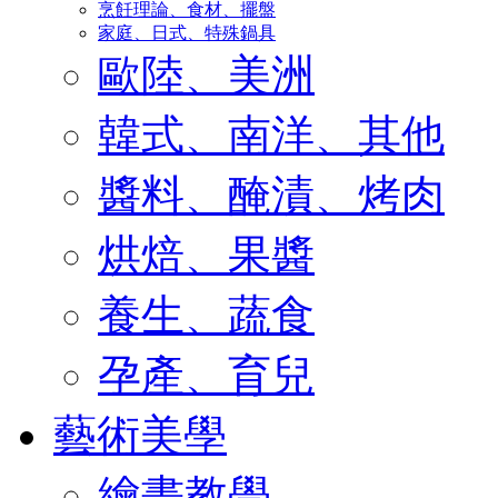
烹飪理論、食材、擺盤
家庭、日式、特殊鍋具
歐陸、美洲
韓式、南洋、其他
醬料、醃漬、烤肉
烘焙、果醬
養生、蔬食
孕產、育兒
藝術美學
繪畫教學