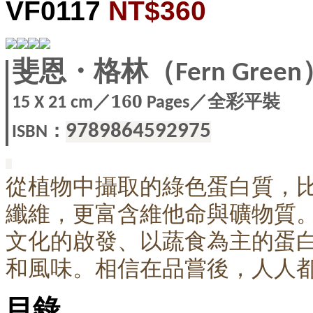
VF0117
NT$360
斐恩・格林（Fern Gree
／160
／全彩平裝
15 X
21 cm
Pages
：
9789864592975
ISBN
從植物中攝取的綠色蛋白質，
纖維，更富含維他命與礦物質
文化的啟發、以蔬食為主的蛋
和風味。相信在品嘗後，人人
目錄