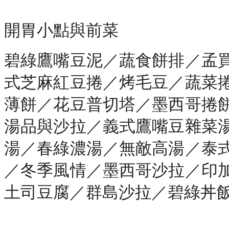
開胃小點與前菜
碧綠鷹嘴豆泥／蔬食餅排／孟
式芝麻紅豆捲／烤毛豆／蔬菜
薄餅／花豆普切塔／墨西哥捲
湯品與沙拉／義式鷹嘴豆雜菜
湯／春綠濃湯／無敵高湯／泰
／冬季風情／墨西哥沙拉／印
土司豆腐／群島沙拉／碧綠丼