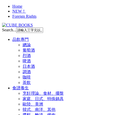
Home
NEW！
Foreign Rights
Search...
品飲專門
總論
葡萄酒
烈酒
啤酒
日本酒
調酒
咖啡
茶飲
食譜養生
烹飪理論、食材、擺盤
家庭、日式、特殊鍋具
歐陸、美洲
韓式、南洋、其他
醬料、醃漬、烤肉