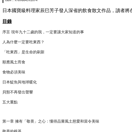
9789864592074
ISBN
日本國寶級料理家辰巳芳子發人深省的飲食散文作品，讀者將
目錄
序言 現年九十二歲的我，一定要讓大家知道的事
人為什麼一定要吃東西？
「吃東西」是生命的刷新
順應風土而食
食物必須美味
日本鯷魚與地球暖化
貝類不再發出聲響
五大重點
第一章 擁有「敬畏」之心：懂得品嘗風土慈愛和當令美味
敬畏的根基