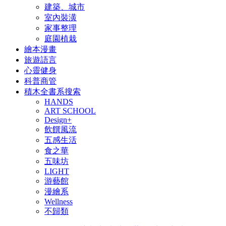
建築、城市
室內裝潢
家事整理
庭園植栽
繪本漫畫
旅遊語言
心靈健身
科普商管
積木全書系搜索
HANDS
ART SCHOOL
Design+
飲饌風流
五感生活
食之華
五味坊
LIGHT
游藝館
漫繪系
Wellness
不歸類