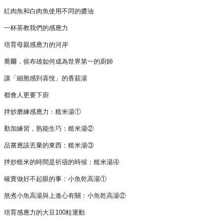
紅肉魚和白肉魚使用不同的醬油
一杯茶教我們的感應力
培育母親感應力的河岸
喬爾．侯布雄如何成為世界第一的廚師
讓「細胞感到喜悅」的香菇湯
都會人更要下廚
拌炒磨練感應力：糙米湯①
勤加練習，熟能生巧：糙米湯②
品嘗應該丟棄的東西：糙米湯③
拌炒糙米的時間是祈禱的時候：糙米湯④
確實做好不起眼的事：小魚乾高湯①
熬煮小魚高湯與上進心有關：小魚乾高湯②
培育感應力的大豆100粒運動