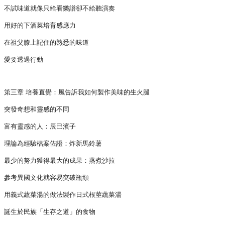
不試味道就像只給看樂譜卻不給聽演奏
用好的下酒菜培育感應力
在祖父膝上記住的熟悉的味道
愛要透過行動
第三章 培養直覺：風告訴我如何製作美味的生火腿
突發奇想和靈感的不同
富有靈感的人：辰巳濱子
理論為經驗檔案佐證：炸新馬鈴薯
最少的努力獲得最大的成果：蒸煮沙拉
參考異國文化就容易突破瓶頸
用義式蔬菜湯的做法製作日式根莖蔬菜湯
誕生於民族「生存之道」的食物