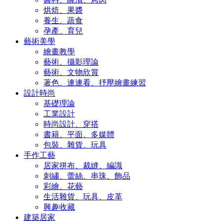
烘焙、果醬
養生、蔬食
孕產、育兒
藝術美學
繪畫教學
藝術、攝影理論
藝術、文物欣賞
著色、連連看、抒壓繪畫練習
設計時尚
基礎理論
工業設計
時尚設計、穿搭
書籍、平面、多媒體
包裝、雜貨、玩具
手作工藝
居家拼布、裁縫、編識
刺繡、蕾絲、串珠、飾品
彩繪、花藝
生活雜貨、玩具、皮革
興趣收藏
建築居家