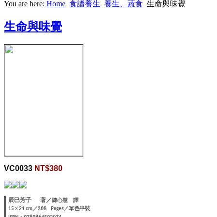
You are here:
Home
食譜養生
養生、蔬食
生命與味覺
生命與味覺
VC0033
NT$380
辰巳芳子
著／
陳心慧 譯
／208
／單色平裝
15
X
21 cm
Pages
：