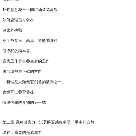
外甥願意花三千圓吃油菜花蓋飯
如何處理當令食材
健太的挑戰
不可放棄米、高湯、發酵調味料
引導我的兩本書
廚房工作是奉養生命的工作
將欲望放在正確的方向
「料理是人類最有創意的活動之一」
食也可以養育靈魂
值得信賴的食物的另一端
第二章 磨練感應力：試著將五感集中至「手中的自然」
現在，重要的是感應力