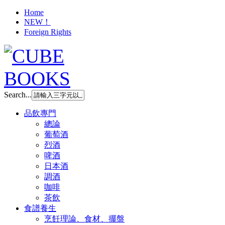
Home
NEW！
Foreign Rights
Search...
品飲專門
總論
葡萄酒
烈酒
啤酒
日本酒
調酒
咖啡
茶飲
食譜養生
烹飪理論、食材、擺盤