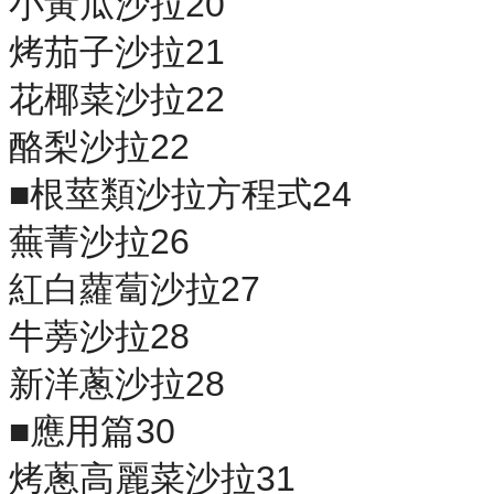
小黃瓜沙拉20
烤茄子沙拉21
花椰菜沙拉22
酪梨沙拉22
■根莖類沙拉方程式24
蕪菁沙拉26
紅白蘿蔔沙拉27
牛蒡沙拉28
新洋蔥沙拉28
■應用篇30
烤蔥高麗菜沙拉31