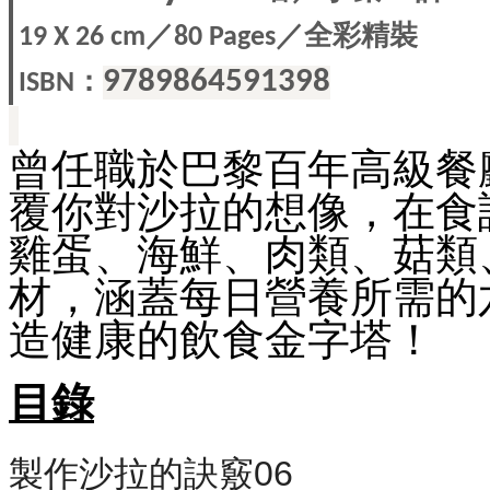
／
／全彩精裝
19 X
26 cm
80 Pages
：
9789864591398
ISBN
曾任職於巴黎百年高級餐
覆你對沙拉的想像，在食
雞蛋、海鮮、肉類、菇類
材，涵蓋每日營養所需的
造健康的飲食金字塔！
目錄
製作沙拉的訣竅06