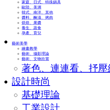
家庭、日式、特殊鍋具
歐陸、美洲
韓式、南洋、其他
醬料、醃漬、烤肉
烘焙、果醬
養生、蔬食
孕產、育兒
藝術美學
繪畫教學
藝術、攝影理論
藝術、文物欣賞
著色、連連看、抒壓
設計時尚
基礎理論
工業設計