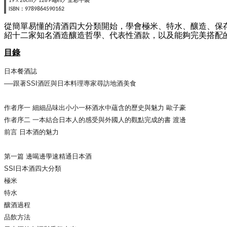
／
／全彩平裝
19
X
26cm
128 Pages
：
9789864590162
ISBN
從簡單易懂的清酒四大分類開始，學會極米、特水、釀造、保
紹十二家知名酒造釀造哲學、代表性酒款，以及能夠完美搭配
目錄
日本餐酒誌
──跟著SSI酒匠與日本料理專家尋訪地酒美食
作者序一 細細品味出小小一杯酒水中蘊含的歷史與魅力 歐子豪
作者序二 一本結合日本人的感受與外國人的觀點完成的書 渡邊
前言 日本酒的魅力
第一篇 邊喝邊學速精通日本酒
SSI日本酒四大分類
極米
特水
釀酒過程
品飲方法