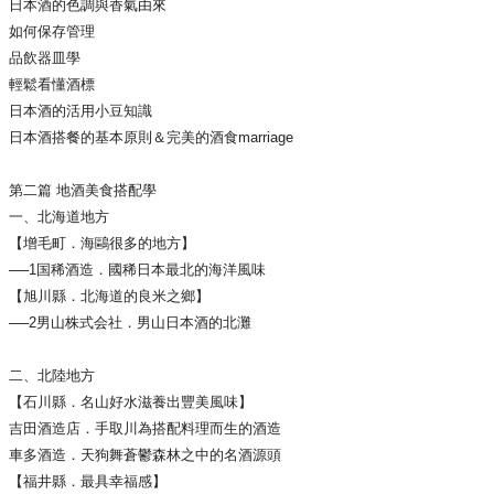
日本酒的色調與香氣由來
如何保存管理
品飲器皿學
輕鬆看懂酒標
日本酒的活用小豆知識
日本酒搭餐的基本原則＆完美的酒食marriage
第二篇 地酒美食搭配學
一、北海道地方
【增毛町．海鷗很多的地方】
──1国稀酒造．國稀日本最北的海洋風味
【旭川縣．北海道的良米之鄉】
──2男山株式会社．男山日本酒的北灘
二、北陸地方
【石川縣．名山好水滋養出豐美風味】
吉田酒造店．手取川為搭配料理而生的酒造
車多酒造．天狗舞蒼鬱森林之中的名酒源頭
【福井縣．最具幸福感】