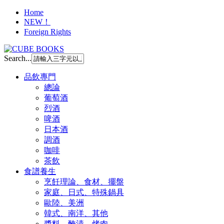
Home
NEW！
Foreign Rights
Search...
品飲專門
總論
葡萄酒
烈酒
啤酒
日本酒
調酒
咖啡
茶飲
食譜養生
烹飪理論、食材、擺盤
家庭、日式、特殊鍋具
歐陸、美洲
韓式、南洋、其他
醬料、醃漬、烤肉