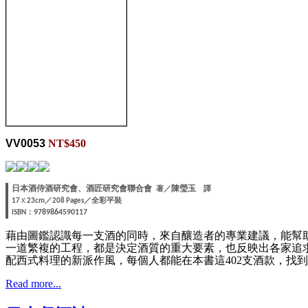
VV0053
NT$450
陳瑩玉
日本酒侍酒研究會、酒匠研究會聯合會
著
／
譯
／
／全彩平裝
17
X
23cm
208 Pages
：
9789864590117
ISBN
藉由圖鑑認識每一支酒的同時，來自釀造者的專業建議，能幫
一道繁複的工程，都是決定酒質的重大要素，也反映出各家追
配西式料理的新派作風，每個人都能在本書這402支酒款，找
Read more...