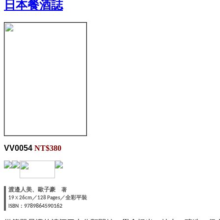
日本餐酒誌
VV0054
NT$380
渡邉人美、歐子豪
著
／
／全彩平裝
19
X
26cm
128 Pages
：
9789864590162
ISBN