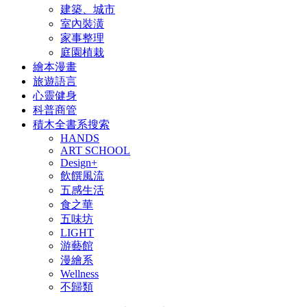
建築、城市
室內裝潢
家事整理
庭園植栽
繪本漫畫
旅遊語言
心靈健身
科普商管
積木全書系搜索
HANDS
ART SCHOOL
Design+
飲饌風流
五感生活
食之華
五味坊
LIGHT
游藝館
漫繪系
Wellness
不歸類