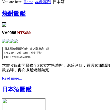
You are here:
Home
品飲專門
日本酒
燒酎圖鑑
VV0066
NT$480
葉韋利
日本酒侍酒研究會
著／
譯
／
／全彩平裝
17
X
23m
208 Pages
：
9789864590605
ISBN
本書收錄市面最齊全310支本格燒酎．泡盛酒款，嚴選101
款品牌，再次掀起燒酎熱潮！
Read more...
日本酒圖鑑