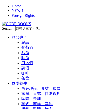
Home
NEW！
Foreign Rights
Search...
品飲專門
總論
葡萄酒
烈酒
啤酒
日本酒
調酒
咖啡
茶飲
食譜養生
烹飪理論、食材、擺盤
家庭、日式、特殊鍋具
歐陸、美洲
韓式、南洋、其他
醬料、醃漬、烤肉