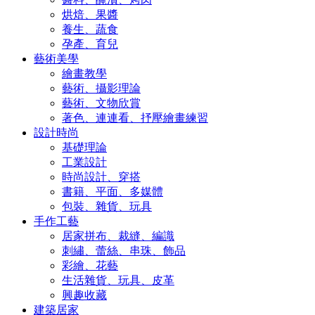
烘焙、果醬
養生、蔬食
孕產、育兒
藝術美學
繪畫教學
藝術、攝影理論
藝術、文物欣賞
著色、連連看、抒壓繪畫練習
設計時尚
基礎理論
工業設計
時尚設計、穿搭
書籍、平面、多媒體
包裝、雜貨、玩具
手作工藝
居家拼布、裁縫、編識
刺繡、蕾絲、串珠、飾品
彩繪、花藝
生活雜貨、玩具、皮革
興趣收藏
建築居家