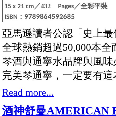
／432
／全彩平裝
15 x 21
c
m
Pages
：
9789864592685
ISBN
亞馬遜讀者公認「史上最佳G
全球熱銷超過50,000本
琴酒與通寧水品牌與風味
完美琴通寧，一定要有這
Read more...
酒神舒曼AMERICAN