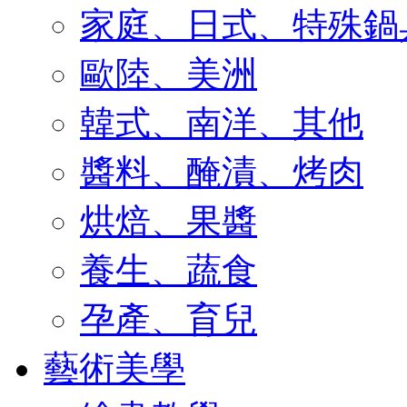
家庭、日式、特殊鍋
歐陸、美洲
韓式、南洋、其他
醬料、醃漬、烤肉
烘焙、果醬
養生、蔬食
孕產、育兒
藝術美學