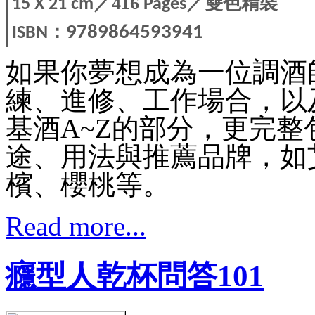
／416
／雙色精裝
15 X 21 c
m
Pages
：
9789864593941
ISBN
如果你夢想成為一位調酒
練、進修、工作場合，以
基酒A~Z的部分，更完
途、用法與推薦品牌，如
檳、櫻桃等。
Read more...
癮型人乾杯問答101