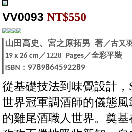
VV0093
NT$550
／古又
山田高史、宮之原拓男
著
／1228
／全彩平裝
19 x 26
c
m
Pages
：
9789864592289
ISBN
從基礎技法到味覺設計，Ste
世界冠軍調酒師的儀態風
的雞尾酒職人世界。奠基