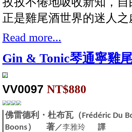
孜孜不倦地吸收新知，自
正是雞尾酒世界的迷人之
Read more...
Gin & Tonic琴通
VV0097
NT$880
佛雷德利・杜布瓦（Frédéric Du 
／
李雅玲
譯
Boons）
著