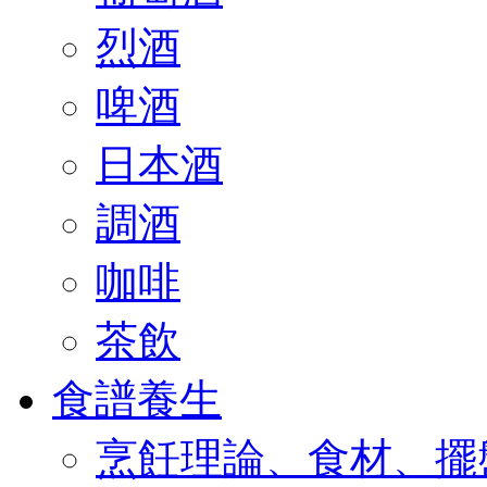
烈酒
啤酒
日本酒
調酒
咖啡
茶飲
食譜養生
烹飪理論、食材、擺