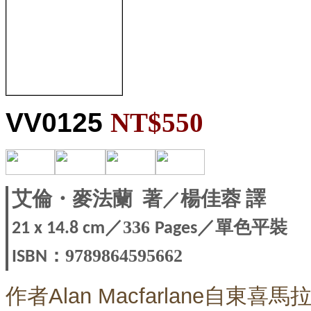
VV0125
NT$550
／
艾倫・麥法蘭
著
楊佳蓉 譯
／336
／單色平裝
21 x 14.8
c
m
Pages
：9789864595662
ISBN
作者Alan Macfarlane