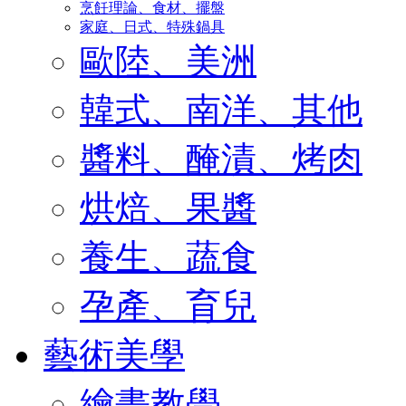
烹飪理論、食材、擺盤
家庭、日式、特殊鍋具
歐陸、美洲
韓式、南洋、其他
醬料、醃漬、烤肉
烘焙、果醬
養生、蔬食
孕產、育兒
藝術美學
繪畫教學