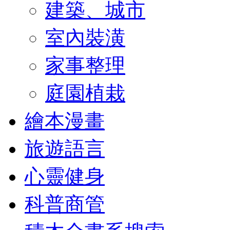
建築、城市
室內裝潢
家事整理
庭園植栽
繪本漫畫
旅遊語言
心靈健身
科普商管